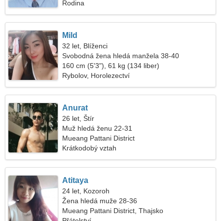
Rodina
Mild
32 let, Blíženci
Svobodná žena hledá manžela 38-40
160 cm (5'3"), 61 kg (134 liber)
Rybolov, Horolezectví
Anurat
26 let, Štír
Muž hledá ženu 22-31
Mueang Pattani District
Krátkodobý vztah
Atitaya
24 let, Kozoroh
Žena hledá muže 28-36
Mueang Pattani District, Thajsko
Přátelství