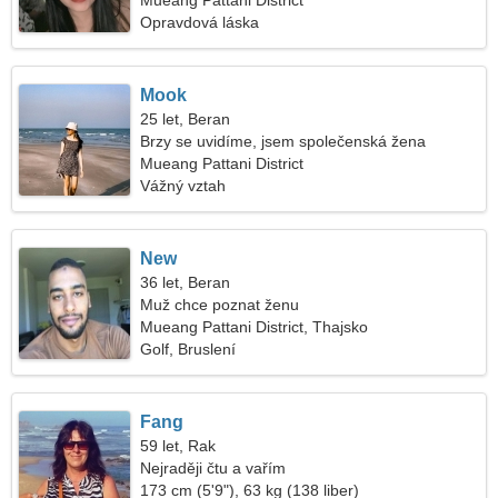
Mueang Pattani District
Opravdová láska
Mook
25 let, Beran
Brzy se uvidíme, jsem společenská žena
Mueang Pattani District
Vážný vztah
New
36 let, Beran
Muž chce poznat ženu
Mueang Pattani District, Thajsko
Golf, Bruslení
Fang
59 let, Rak
Nejraději čtu a vařím
173 cm (5'9"), 63 kg (138 liber)