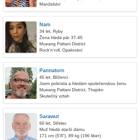
Manželství
Nam
34 let, Ryby
Žena hledá pár 37-45
Mueang Pattani District
Rock'n'roll, Opalování
Pannatorn
45 let, Blíženci
Jsem policista a hledám společenskou ženu
Mueang Pattani District, Thajsko
Skutečný vztah
Sarawut
60 let, Střelec
Muž hledá starší dámu
171 cm (5'8"), 89 kg (196 liber)