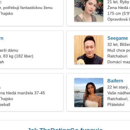
c
21 let, Ryby
, potřebuji fantastickou ženu
Žena hledá
Thajsko
175 cm (5'9"
Opravdová 
rn
Seegame
32 let, Blíže
tarší dámu
Muž chce p
, 83 kg (182 liber)
Ratchaburi
tah
Domácí mazl
Baifern
a
22 let starý,
na hledá manžela 37-45
Vaše nádhe
Thajsko
Ratchaburi,
seball
Přátelství