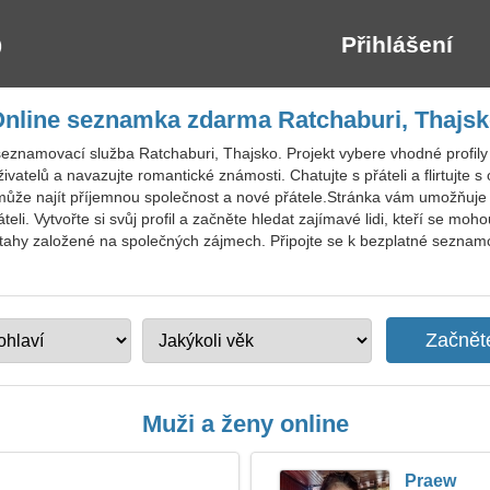
Přihlášení
nline seznamka zdarma Ratchaburi, Thajs
eznamovací služba Ratchaburi, Thajsko. Projekt vybere vhodné profily
uživatelů a navazujte romantické známosti. Chatujte s přáteli a flirtujte s
ůže najít příjemnou společnost a nové přátele.Stránka vám umožňuje 
li. Vytvořte si svůj profil a začněte hledat zajímavé lidi, kteří se mo
tahy založené na společných zájmech. Připojte se k bezplatné seznamce
Muži a ženy online
Praew