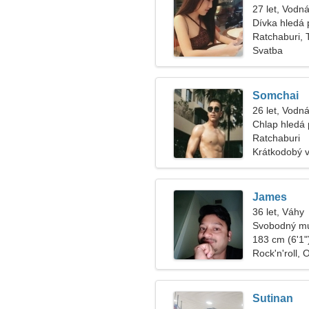
27 let, Vodná
Dívka hledá p
Ratchaburi, 
Svatba
Somchai
26 let, Vodná
Chlap hledá p
Ratchaburi
Krátkodobý 
James
36 let, Váhy
Svobodný mu
183 cm (6'1")
Rock'n'roll, 
Sutinan