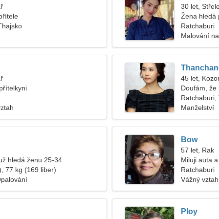
ř
30 let, Střel
řítele
Žena hledá 
Thajsko
Ratchaburi
Malování na 
Thanchan
ř
45 let, Kozo
řítelkyni
Doufám, že 
Ratchaburi,
vztah
Manželství
Bow
57 let, Rak
ž hledá ženu 25-34
Miluji auta a
, 77 kg (169 liber)
Ratchaburi
Opalování
Vážný vztah
Ploy