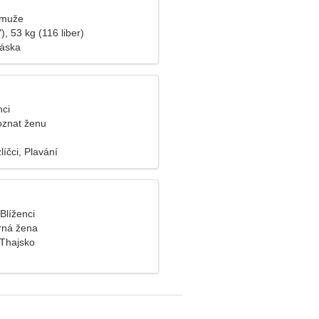
 muže
), 53 kg (116 liber)
láska
nci
oznat ženu
íčci, Plavání
 Blíženci
rná žena
 Thajsko