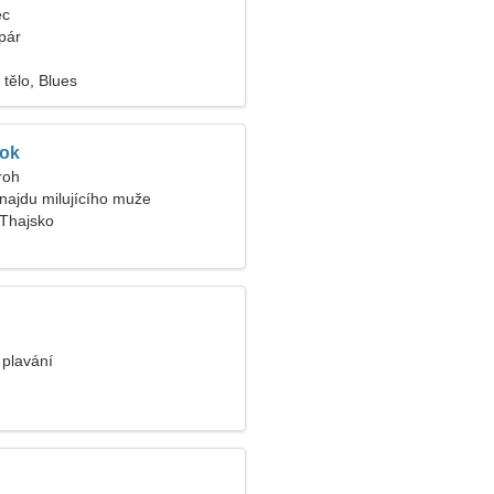
ec
pár
tělo, Blues
ok
roh
najdu milujícího muže
 Thajsko
 plavání