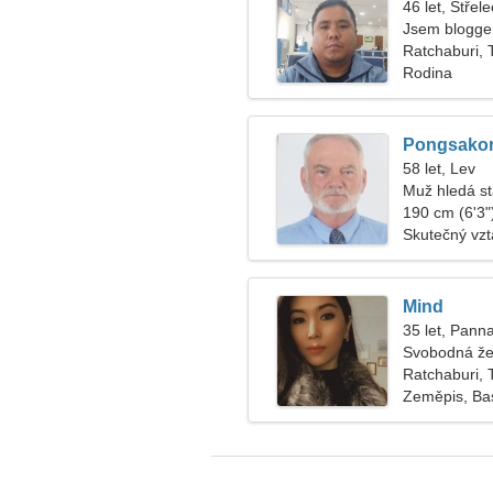
46 let, Střele
Jsem blogger
Ratchaburi, 
Rodina
Pongsako
58 let, Lev
Muž hledá s
190 cm (6'3")
Skutečný vz
Mind
35 let, Pann
Svobodná že
Ratchaburi, 
Zeměpis, Ba