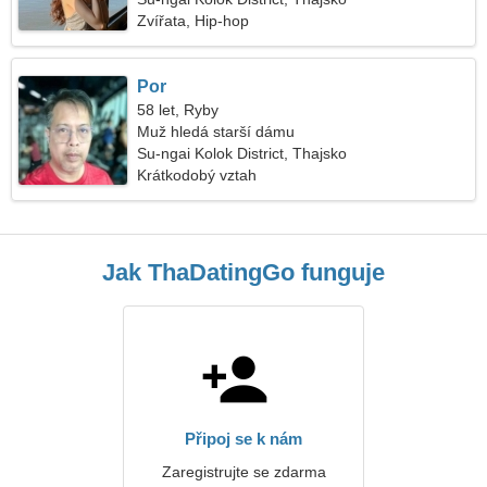
Zvířata, Hip-hop
Por
58 let, Ryby
Muž hledá starší dámu
Su-ngai Kolok District, Thajsko
Krátkodobý vztah
Jak ThaDatingGo funguje
Připoj se k nám
Zaregistrujte se zdarma