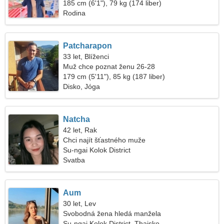
185 cm (6'1"), 79 kg (174 liber)
Rodina
Patcharapon
33 let, Blíženci
Muž chce poznat ženu 26-28
179 cm (5'11"), 85 kg (187 liber)
Disko, Jóga
Natcha
42 let, Rak
Chci najít šťastného muže
Su-ngai Kolok District
Svatba
Aum
30 let, Lev
Svobodná žena hledá manžela
Su-ngai Kolok District, Thajsko