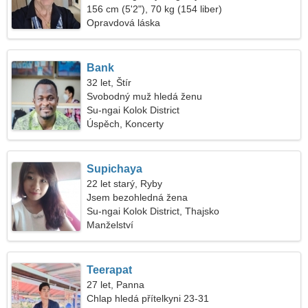
156 cm (5'2"), 70 kg (154 liber)
Opravdová láska
Bank
32 let, Štír
Svobodný muž hledá ženu
Su-ngai Kolok District
Úspěch, Koncerty
Supichaya
22 let starý, Ryby
Jsem bezohledná žena
Su-ngai Kolok District, Thajsko
Manželství
Teerapat
27 let, Panna
Chlap hledá přítelkyni 23-31