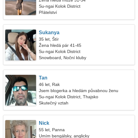
Žena hledá muže 31-34
Su-ngai Kolok District
Přátelství
Sukanya
35 let, Štír
Žena hledá pár 41-45
Su-ngai Kolok District
Snowboard, Noční kluby
Tan
46 let, Rak
Jsem blogerka a hledám půvabnou ženu
Su-ngai Kolok District, Thajsko
Skutečný vztah
Nick
55 let, Panna
Umím bengálsky, anglicky