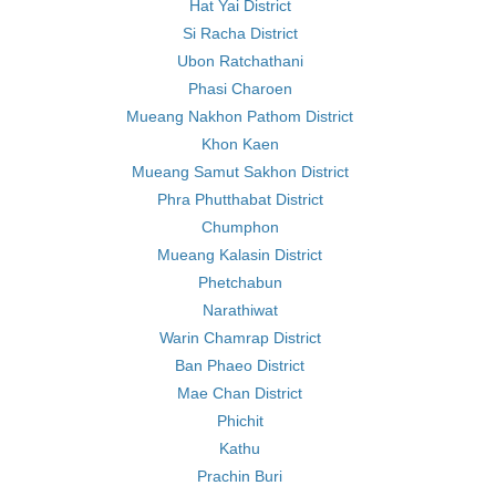
Hat Yai District
Si Racha District
Ubon Ratchathani
Phasi Charoen
Mueang Nakhon Pathom District
Khon Kaen
Mueang Samut Sakhon District
Phra Phutthabat District
Chumphon
Mueang Kalasin District
Phetchabun
Narathiwat
Warin Chamrap District
Ban Phaeo District
Mae Chan District
Phichit
Kathu
Prachin Buri