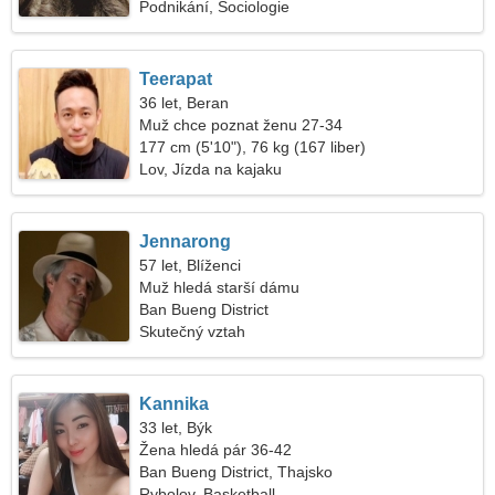
Podnikání, Sociologie
Teerapat
36 let, Beran
Muž chce poznat ženu 27-34
177 cm (5'10"), 76 kg (167 liber)
Lov, Jízda na kajaku
Jennarong
57 let, Blíženci
Muž hledá starší dámu
Ban Bueng District
Skutečný vztah
Kannika
33 let, Býk
Žena hledá pár 36-42
Ban Bueng District, Thajsko
Rybolov, Basketball