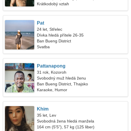
Krátkodobý vztah
Pat
24 let, Střelec
Dívka hledá přítele 26-35
Ban Bueng District
Svatba
Pattanapong
31 rok, Kozoroh
Svobodný muž hledá ženu
Ban Bueng District, Thajsko
Karaoke, Humor
Khim
35 let, Lev
Svobodná žena hledá manžela
164 cm (5'5"), 57 kg (125 liber)