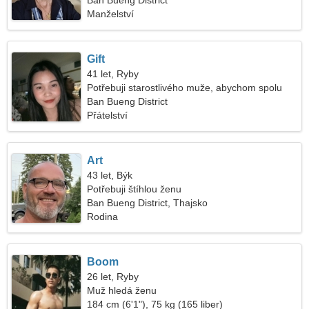
Ban Bueng District
Manželství
Gift
41 let, Ryby
Potřebuji starostlivého muže, abychom spolu
tančili
Ban Bueng District
Přátelství
Art
43 let, Býk
Potřebuji štíhlou ženu
Ban Bueng District, Thajsko
Rodina
Boom
26 let, Ryby
Muž hledá ženu
184 cm (6'1"), 75 kg (165 liber)