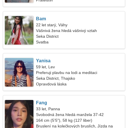
Přátelství
Bam
22 let starý, Váhy
Vášnivá žena hledá vášnivý vztah
Seka District
Svatba
Yanisa
59 let, Lev
Preferuji plavbu na lodi a meditaci
Seka District, Thajsko
Opravdová láska
Fang
33 let, Panna
Svobodná žena hledá manžela 37-42
164 cm (5'5"), 58 kg (127 liber)
Bruslení na kolečkových bruslích, Jízda na