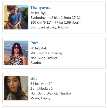
Thanyawut
36 let, Býk
Svobodný muž hledá ženu 27-31
180 cm (5'11"), 77 kg (169 liber)
Sportovní aktivity, Ragby
Pam
60 let, Rak
Miluji sport a bowling
Non Sung District
Svatba
Gift
34 let, Vodnář
Žena hledá pár
Non Sung District, Thajsko
Móda, Dějiny